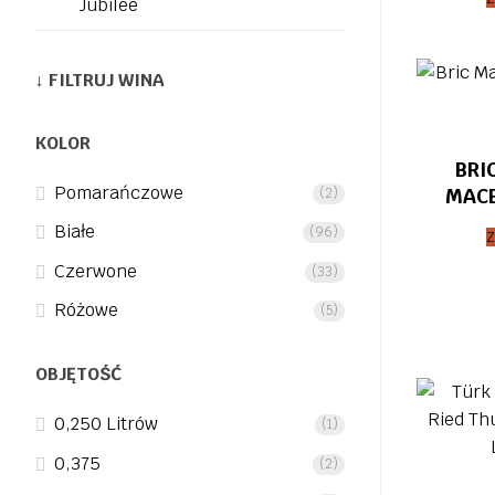
Jubilee
↓ FILTRUJ WINA
KOLOR
BRI
Pomarańczowe
MACE
(2)
Białe
(96)
Z
Czerwone
(33)
Różowe
(5)
OBJĘTOŚĆ
0,250 Litrów
(1)
0,375
(2)