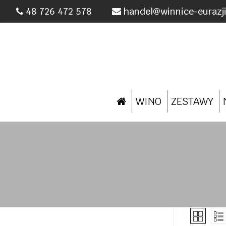
Przejdź
48 726 472 578
handel@winnice-eurazji
do
treści
WINO
ZESTAWY