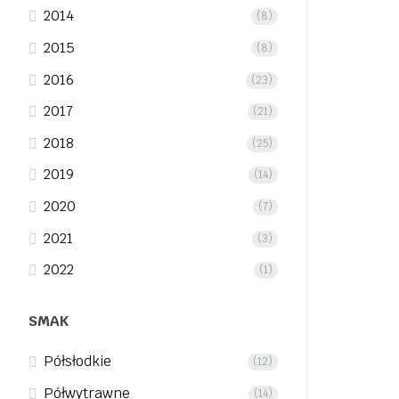
2014
(8)
2015
(8)
2016
(23)
2017
(21)
2018
(25)
2019
(14)
2020
(7)
2021
(3)
2022
(1)
SMAK
Półsłodkie
(12)
Półwytrawne
(14)