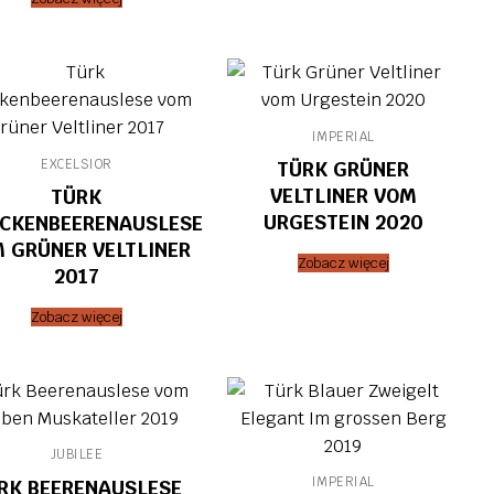
IMPERIAL
EXCELSIOR
TÜRK GRÜNER
VELTLINER VOM
TÜRK
URGESTEIN 2020
CKENBEERENAUSLESE
 GRÜNER VELTLINER
Zobacz więcej
2017
Zobacz więcej
JUBILEE
IMPERIAL
RK BEERENAUSLESE