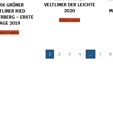
VELTLINER DER LEICHTE
RK GRÜNER
2020
M
TLINER RIED
RBERG – ERSTE
Zobacz więcej
AGE 2019
obacz więcej
nicowanie
1
2
3
4
…
7
8
sów