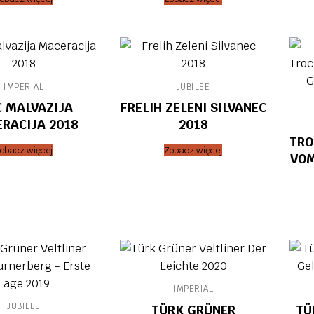
IMPERIAL
JUBILEE
C MALVAZIJA
FRELIH ZELENI SILVANEC
RACIJA 2018
2018
TRO
obacz więcej
Zobacz więcej
VOM
IMPERIAL
JUBILEE
TÜRK GRÜNER
TÜ