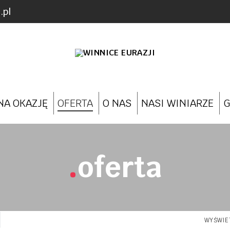
.pl
NA OKAZJĘ
OFERTA
O NAS
NASI WINIARZE
G
oferta
WYŚWIET