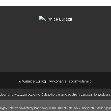
© Winnice Eurazji | wykonanie:
zpomyslami.pl
sługi na najwyższym poziomie. Dalsze korzystanie ze strony oznacza, że zgadzasz s
cyjny i nie stanowi oferty handlowej w rozumieniu art. 66 §1 Kodeksu Cywilnego