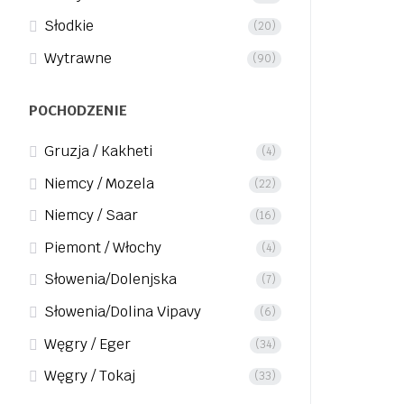
Słodkie
(20)
Wytrawne
(90)
POCHODZENIE
Gruzja / Kakheti
(4)
Niemcy / Mozela
(22)
Niemcy / Saar
(16)
Piemont / Włochy
(4)
Słowenia/Dolenjska
(7)
Słowenia/Dolina Vipavy
(6)
Węgry / Eger
(34)
Węgry / Tokaj
(33)