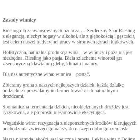
Zasady winnicy
Riesling dla zaawansowanych oznacza … Serdeczny Saar Riesling
z elegancją, niezbyt bogaty w alkohol, ale z głębokością i gęstością
jest celem naszej tradycyjnej pracy w stromych górach łupkowych.
Holistyczna, naturalna produkcja wina – w winnicy i poza nią jest
niezbędna. Riesling jako pasja. Biała szlachetna winorośl gra
z sensoryczną klawiaturą gleby, klimatu i natury.
Dla nas autentyczne wina: winnica – postać.
Zbieramy grona z naszych najlepszych działek, każdą działkę
oddzielnie i pozwalamy im fermentować z ich naturalnymi
drożdżami.
Spontaniczna fermentacja dzikich, nieokiełznanych drożdży jest
ryzykowna, ale po prostu niesamowicie ekscytująca.
Wegańskie wino: rezygnacja z niepotrzebnych środków klarujących
pochodzenia zwierzęcego należy do naszego dobrego rzemiosła.
Nasza piramida jakości jest logiczna i prosta. Lekkie wina z Doliny